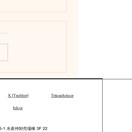
市場の朝ごはん｜山はら
ーニング限定マグロ丼を
X (Twitter)
Tripadvisor
blog
-1 水産仲卸売場棟 3F 22