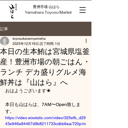
豊洲市場 山はら
​Yamahara Toyosu Market
記事
toyosukaisenyamaha
2025年12月16日
読了時間: 1分
本日の生本鮪は宮城県塩釜
産！豊洲市場の朝ごはん・
ランチ デカ盛りグルメ海
鮮丼は『山はら』へ
おはようございます☀
本日も山はらは、7AM〜Open致しま
す。
https://video.wixstatic.com/video/325efb_d29
43e946e84467d9b8211733cdbb6ea/720p/m