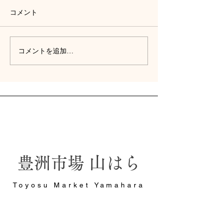
コメント
豊洲市場で味わう夏のマ
豊洲市場の朝ご
コメントを追加…
グロ｜好評の「生ミナミ
はらのモーニン
マグロ丼」をご紹介
グロ丼を紹介
山はら
豊洲市場
Toyosu Market Yamahara