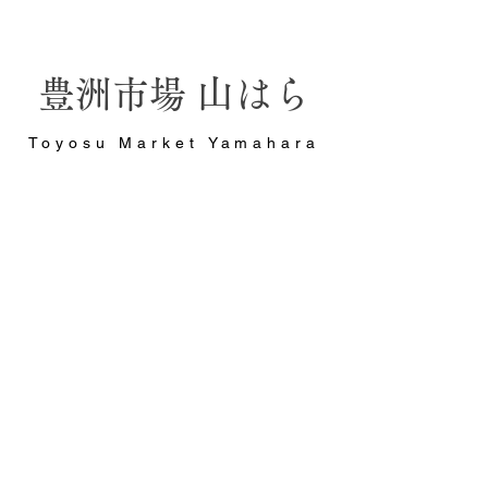
山はら
豊洲市場
Toyosu Market Yamahara
Instagram
X (Twitter)
Tripadvisor
blog
youtube