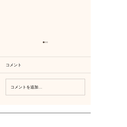
コメント
豊洲市場で味わう夏のマ
豊洲市場の朝ご
コメントを追加…
グロ｜好評の「生ミナミ
はらのモーニン
マグロ丼」をご紹介
グロ丼を紹介