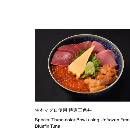
生本マグロ使用 特選三色丼
Special Three-color Bowl using Unfrozen Fres
Bluefin Tuna