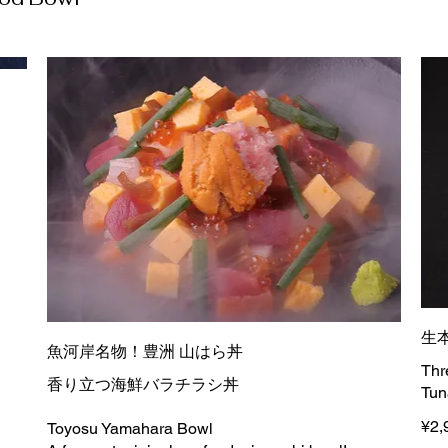
生
魚河岸名物！豊洲 山はら丼
Thr
香り立つ海鮮バラチラシ丼
Tun
¥2,
Toyosu Yamahara Bowl