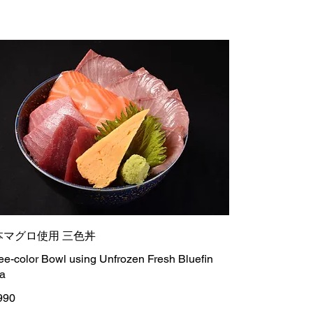
本マグロ使用 三色丼
ee-color Bowl using Unfrozen Fresh Bluefin
a
990