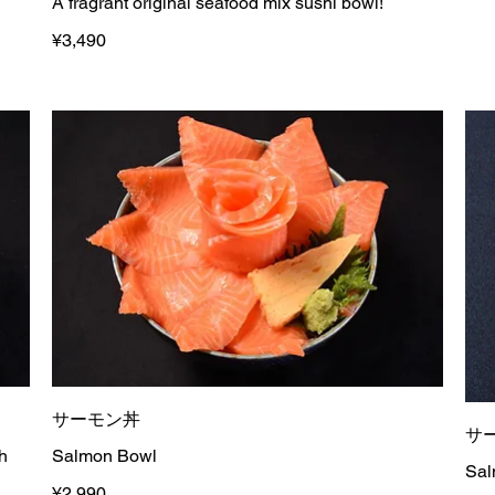
A fragrant original seafood mix sushi bowl!
¥3,490
サーモン丼
サ
h
Salmon Bowl
Sal
¥2,990