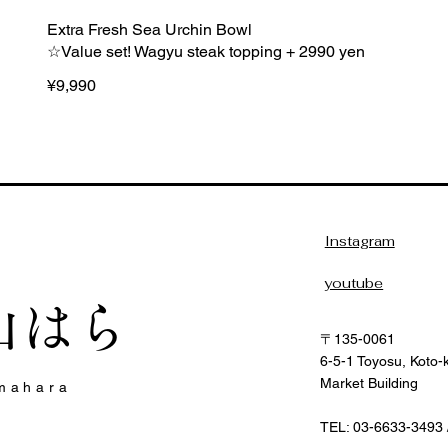
Extra Fresh Sea Urchin Bowl
☆Value set! Wagyu steak topping + 2990 yen
¥9,990
Instagram
youtube
山はら
〒135-0061
6-5-1 Toyosu, Koto-
Market Building
mahara
TEL: 03-6633-3493 